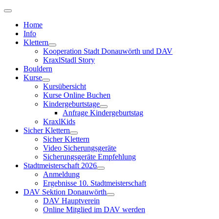
Home
Info
Klettern
Kooperation Stadt Donauwörth und DAV
KraxlStadl Story
Bouldern
Kurse
Kursübersicht
Kurse Online Buchen
Kindergeburtstage
Anfrage Kindergeburtstag
KraxlKids
Sicher Klettern
Sicher Klettern
Video Sicherungsgeräte
Sicherungsgeräte Empfehlung
Stadtmeisterschaft 2026
Anmeldung
Ergebnisse 10. Stadtmeisterschaft
DAV Sektion Donauwörth
DAV Hauptverein
Online Mitglied im DAV werden